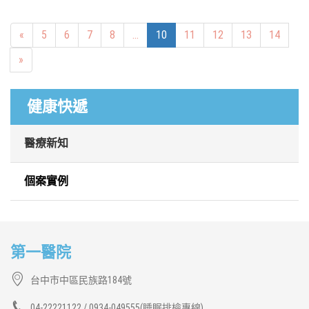
Previous
«
5
6
7
8
...
10
11
12
13
14
Next
»
健康快遞
醫療新知
個案實例
第一醫院
台中市中區民族路184號
04-22221122 / 0934-049555(睡眠排檢專線)